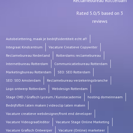
Reclamebureau Rotterdam
Rated
5.0
/5 based on
3
reviews
Autobelettering, maak je bedrijfsidentiteit echt af!
Integraal Kindcentrum
Vacature Creatieve Copywriter
Reclamebureau Nederland
Rotterdams reclamebureau
Internetbureau Rotterdam
Communicatiebureau Rotterdam
Marketingbureau Rotterdam
SEO: SEO Rotterdam
SEO: SEO Amsterdam
Reclamebureau verzekeringsbranche
Logo ontwerp Rotterdam
Webdesign Rotterdam
Stage CMD / Grafisch Lyceum / Kunstacademie
hosting domeinnaam
Bedrijfsfilm laten maken | videoclip laten maken
Vacature creatieve webdesigner/front end developer
Vacature Videograaf/editor
Vacature Stage Online Marketing
Vacature Grafisch Ontwerper
Vacature (Online) marketeer